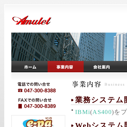
業務システム
IBMi
(
AS400
)を
Webシステム