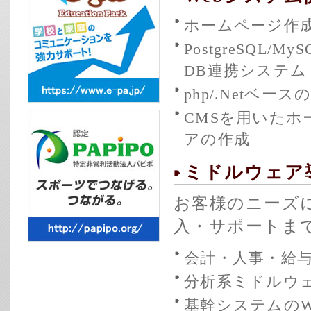
ホームページ作
PostgreSQL/
DB連携システム
php/.Netベ
CMSを用いたホー
アの作成
ミドルウェア
お客様のニーズ
入・サポートま
会計・人事・給
分析系ミドルウ
基幹システムのW