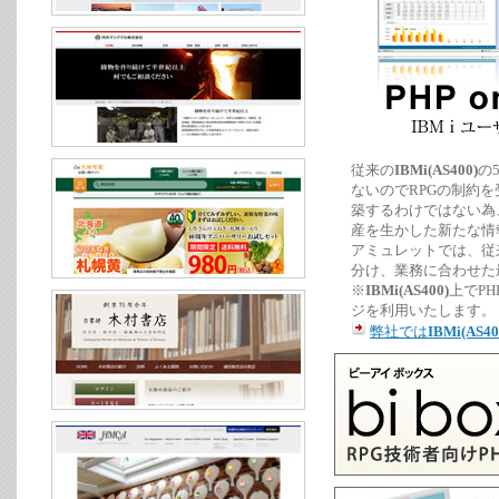
従来の
IBMi(AS400)
の
ないのでRPGの制約
築するわけではない為
産を生かした新たな情
アミュレットでは、従
分け、業務に合わせた
※
IBMi(AS400)
上でP
ジを利用いたします。
弊社では
IBMi(AS40