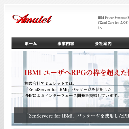
IBM Power Systems
(
S
i
(Zend Core for i
い。